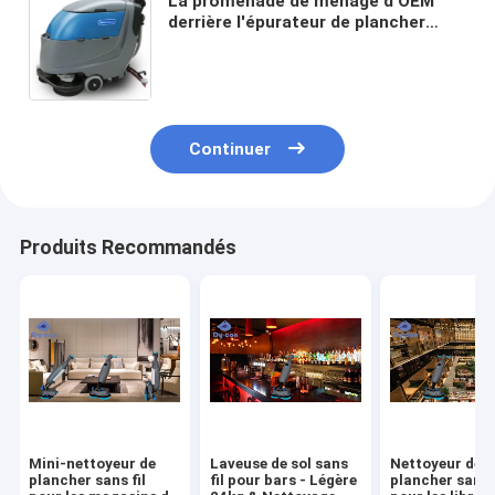
La promenade de ménage d'OEM
derrière l'épurateur de plancher
avec le Metal Gear de réservoir
d'eau réduisent
Continuer
Produits Recommandés
Mini-nettoyeur de
Laveuse de sol sans
Nettoyeur de
plancher sans fil
fil pour bars - Légère
plancher sans f