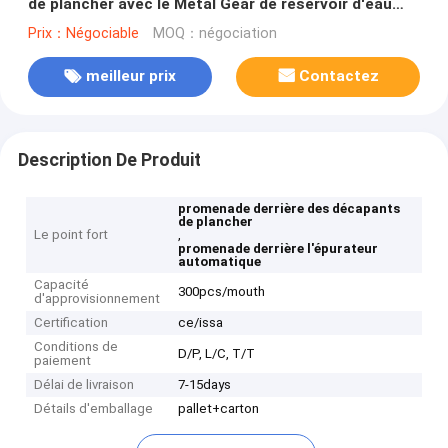
de plancher avec le Metal Gear de réservoir d'eau
réduisent
Prix：Négociable
MOQ：négociation
meilleur prix
Contactez
Description De Produit
promenade derrière des décapants
de plancher
Le point fort
,
promenade derrière l'épurateur
automatique
Capacité
300pcs/mouth
d'approvisionnement
Certification
ce/issa
Conditions de
D/P, L/C, T/T
paiement
Délai de livraison
7-15days
Détails d'emballage
pallet+carton