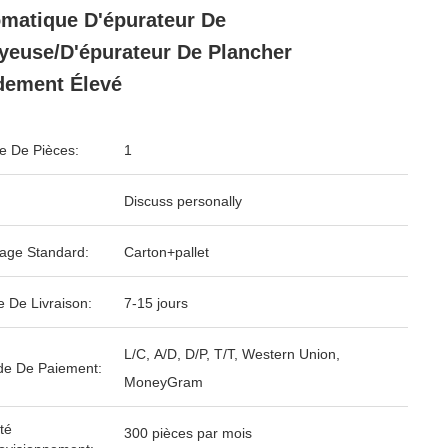
matique D'épurateur De
yeuse/d'épurateur De Plancher
dement Élevé
 De Pièces:
1
Discuss personally
age Standard:
Carton+pallet
e De Livraison:
7-15 jours
L/C, A/D, D/P, T/T, Western Union,
e De Paiement:
MoneyGram
té
300 pièces par mois