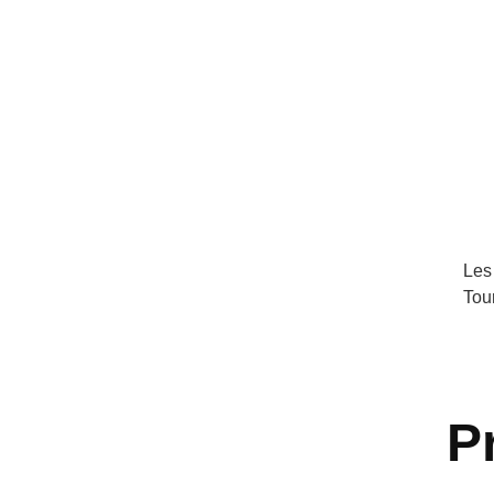
Les
Tou
P