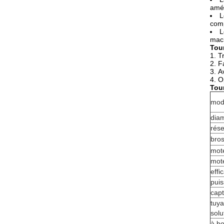
amél
L
com
L
mach
Tour
1.
T
2.
F
3.
A
4.
O
Tour
mod
diam
rése
bro
mot
mote
effi
puis
capt
tuya
solu
à bo