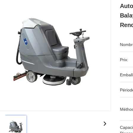
Auto
Bala
Ren
Nombre
Prix:
Emball
Périod
Méthod
Capaci