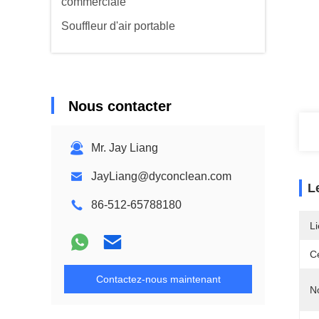
commerciale
Souffleur d'air portable
Nous contacter
Mr. Jay Liang
JayLiang@dyconclean.com
L
86-512-65788180
Li
Ce
Contactez-nous maintenant
N