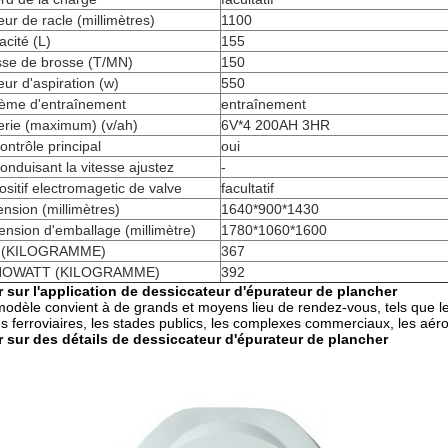
eur de racle (millimètres)
1100
cité (L)
155
sse de brosse (T/MN)
150
ur d'aspiration (w)
550
tème d'entraînement
entraînement
erie (maximum) (v/ah)
6V*4 200AH 3HR
ontrôle principal
oui
onduisant la vitesse ajustez
-
ositif electromagetic de valve
facultatif
nsion (millimètres)
1640*900*1430
nsion d'emballage (millimètre)
1780*1060*1600
(KILOGRAMME)
367
OWATT (KILOGRAMME)
392
 sur l'application de dessiccateur d'épurateur de plancher
odèle convient à de grands et moyens lieu de rendez-vous, tels que les p
s ferroviaires, les stades publics, les complexes commerciaux, les aéro
 sur des détails de dessiccateur d'épurateur de plancher