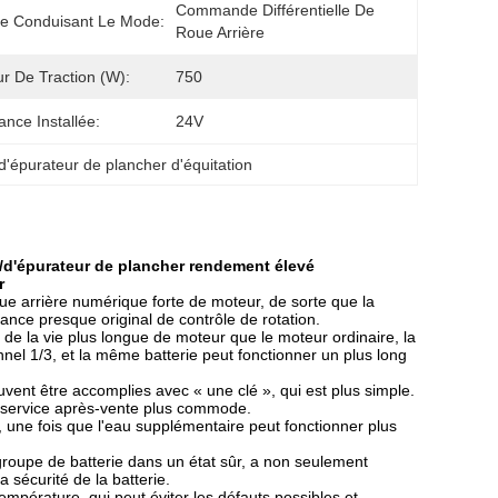
Commande Différentielle De 
e Conduisant Le Mode:
Roue Arrière
r De Traction (w):
750
ance Installée:
24V
'épurateur de plancher d'équitation
/d'épurateur de plancher rendement élevé
r
 arrière numérique forte de moteur, de sorte que la
nce presque original de contrôle de rotation.
 de la vie plus longue de moteur que le moteur ordinaire, la
el 1/3, et la même batterie peut fonctionner un plus long
nt être accomplies avec « une clé », qui est plus simple.
t service après-vente plus commode.
 une fois que l'eau supplémentaire peut fonctionner plus
groupe de batterie dans un état sûr, a non seulement
 sécurité de la batterie.
empérature, qui peut éviter les défauts possibles et