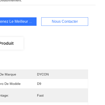
ovisionnement:
enez Le Meilleur Prix
Nous Contacter
Produit
De Marque
DYCON
ro De Modèle
D9
ntage:
Fast