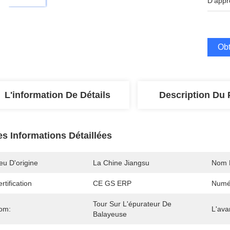
D'appr
Obt
L'information De Détails
Description Du 
es Informations Détaillées
eu D'origine
La Chine Jiangsu
Nom 
rtification
CE GS ERP
Numé
Tour Sur L'épurateur De 
om:
L'ava
Balayeuse