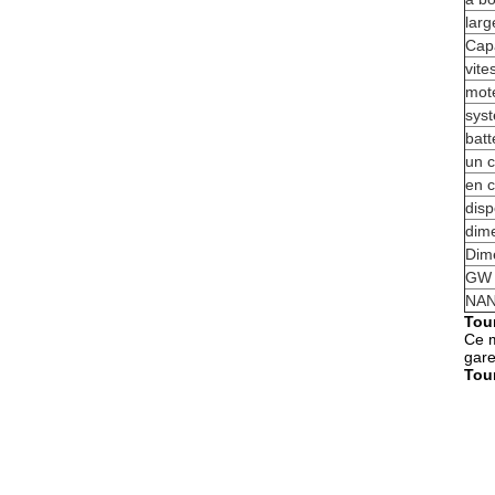
larg
Capa
vite
mote
sys
batt
un c
en c
disp
dime
Dime
GW 
NAN
Tour
Ce m
gare
Tour