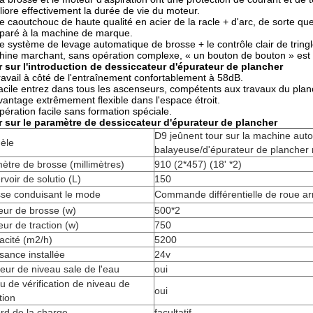
iore effectivement la durée de vie du moteur.
e caoutchouc de haute qualité en acier de la racle + d'arc, de sorte que 
paré à la machine de marque.
e système de levage automatique de brosse + le contrôle clair de tring
ine marchant, sans opération complexe, « un bouton de bouton » est 
 sur l'
introduction
de dessiccateur d'épurateur
de
plancher
ravail à côté de l'entraînement confortablement à 58dB.
acile entrez dans tous les ascenseurs, compétents aux travaux du planc
vantage extrêmement flexible dans l'espace étroit.
pération facile sans formation spéciale.
 sur le paramètre de dessiccateur d'épurateur de plancher
D9
jeûnent tour sur la machine aut
èle
balayeuse/d'épurateur de plancher
ètre de brosse (millimètres)
910 (2*457) (18' *2)
rvoir de solutio (L)
150
sse conduisant le mode
Commande différentielle de roue ar
eur de brosse (w)
500*2
ur de traction (w)
750
cacité (m2/h)
5200
sance installée
24v
eur de niveau sale de l'eau
oui
u de vérification de niveau de
oui
tion
rd de la charge
facultatif