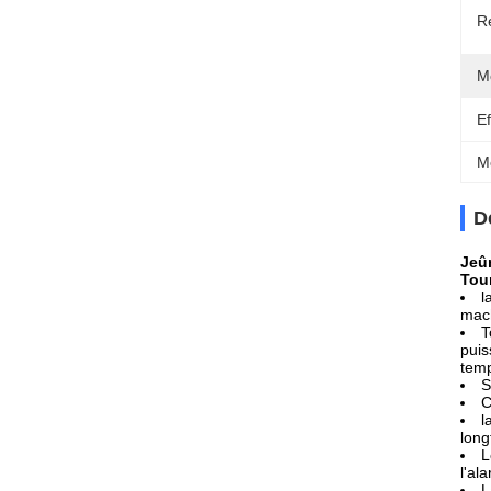
Ré
M
Ef
M
D
Jeû
Tour
l
mach
T
puis
tem
S
C
l
long
L
l'al
L