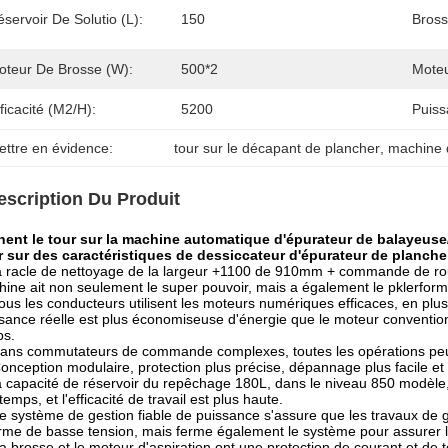
servoir De Solutio (L):
150
Bross
oteur De Brosse (W):
500*2
Moteu
ficacité (m2/h):
5200
Puiss
ettre en évidence:
tour sur le décapant de plancher
, 
machine d
escription Du Produit
nent le tour sur la machine automatique d'épurateur de balayeuse
 sur des caractéristiques de dessiccateur d'épurateur de planche
a racle de nettoyage de la largeur +1100 de 910mm + commande de roue
ine ait non seulement le super pouvoir, mais a également le pklerforma
ous les conducteurs utilisent les moteurs numériques efficaces, en plus
sance réelle est plus économiseuse d'énergie que le moteur conventionn
ps.
ans commutateurs de commande complexes, toutes les opérations peuve
onception modulaire, protection plus précise, dépannage plus facile e
a capacité de réservoir du repêchage 180L, dans le niveau 850 modèle,
temps, et l'efficacité de travail est plus haute.
e système de gestion fiable de puissance s'assure que les travaux de 
arme de basse tension, mais ferme également le système pour assurer la
a brosse et le moteur d'aspiration ont une protection de courant et de t