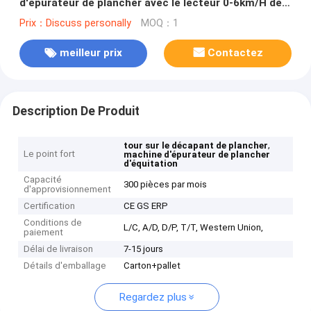
d'épurateur de plancher avec le lecteur 0-6km/H de
roue arrière
Prix：Discuss personally
MOQ：1
meilleur prix
Contactez
Description De Produit
,
tour sur le décapant de plancher
Le point fort
machine d'épurateur de plancher
d'équitation
Capacité
300 pièces par mois
d'approvisionnement
Certification
CE GS ERP
Conditions de
L/C, A/D, D/P, T/T, Western Union,
paiement
Délai de livraison
7-15 jours
Détails d'emballage
Carton+pallet
Regardez plus