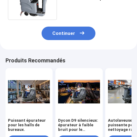
plancher avec le lecteur 0-
6km/H de roue arrière
Continuer
Produits Recommandés
Puissant épurateur
Dycon D9 silencieux:
Autolaveuse
pour les halls de
épurateur à faible
puissante pour
bureaux.
bruit pour le
nettoyage rapi
nettoyage diurne des
efficace des p