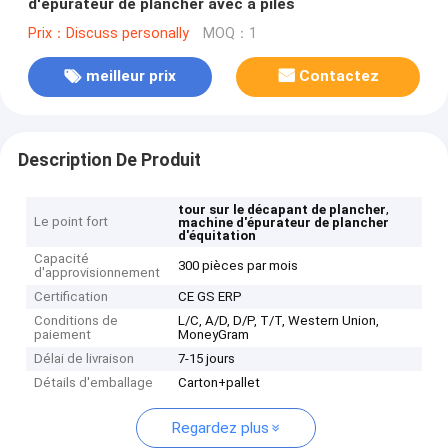
d'épurateur de plancher avec à piles
Prix：Discuss personally
MOQ：1
meilleur prix
Contactez
Description De Produit
,
tour sur le décapant de plancher
Le point fort
machine d'épurateur de plancher
d'équitation
Capacité
300 pièces par mois
d'approvisionnement
Certification
CE GS ERP
Conditions de
L/C, A/D, D/P, T/T, Western Union,
paiement
MoneyGram
Délai de livraison
7-15 jours
Détails d'emballage
Carton+pallet
Regardez plus