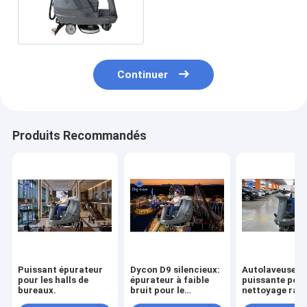
d'épurateur de plancher
avec à piles
Continuer
Produits Recommandés
Puissant épurateur
Dycon D9 silencieux:
Autolaveuse
pour les halls de
épurateur à faible
puissante pour
bureaux.
bruit pour le
nettoyage rapi
nettoyage diurne des
efficace des p