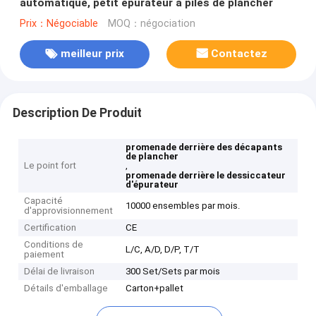
automatique, petit épurateur à piles de plancher
Prix：Négociable
MOQ：négociation
meilleur prix
Contactez
Description De Produit
promenade derrière des décapants
de plancher
Le point fort
,
promenade derrière le dessiccateur
d'épurateur
Capacité
10000 ensembles par mois.
d'approvisionnement
Certification
CE
Conditions de
L/C, A/D, D/P, T/T
paiement
Délai de livraison
300 Set/Sets par mois
Détails d'emballage
Carton+pallet