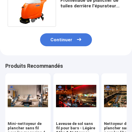
Promenade de plancher de
tuiles derrière l'épurateur
automatique, petit
épurateur à piles de plancher
Continuer
Produits Recommandés
Mini-nettoyeur de
Laveuse de sol sans
Nettoyeur de
plancher sans fil
fil pour bars - Légère
plancher sans f