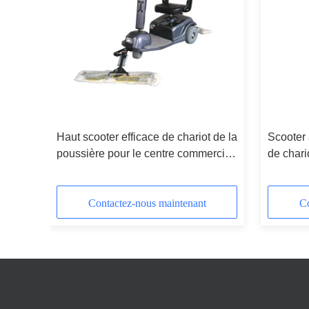
du
Haut scooter efficace de chariot de la
Scooter 
 de
poussière pour le centre commercial,
de chari
e
station attendant Hall
avec la
manuell
Contactez-nous maintenant
Co