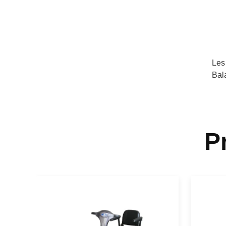
Les
Bal
P