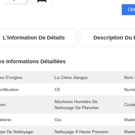
Obt
L'information De Détails
Description Du 
es Informations Détaillées
eu D'origine
La Chine Jiangsu
Nom 
rtification
CE
Numé
Machines Humides De 
om:
Coule
Nettoyage De Plancher
tterie:
Oui
Matér
ype De Nettoyage:
Nettoyage À Haute Pression
Matér