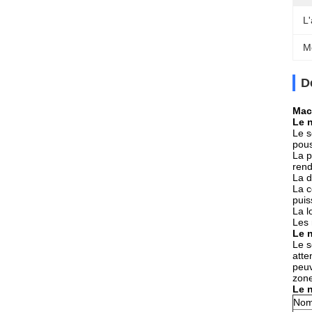
L
M
D
Mac
Le 
Le s
pous
La p
rend
La d
La c
puis
La l
Les 
Le 
Le s
atte
peuv
zone
Le 
No