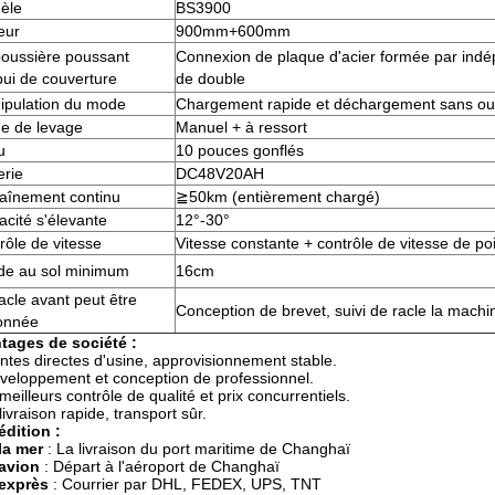
èle
BS3900
eur
900mm+600mm
poussière poussant
Connexion de plaque d'acier formée par indé
pui de couverture
de double
ipulation du mode
Chargement rapide et déchargement sans out
e de levage
Manuel + à ressort
u
10 pouces gonflés
erie
DC48V20AH
raînement continu
≧
50km
(
entièrement chargé
)
cité s'élevante
12°-30°
rôle de vitesse
Vitesse constante + contrôle de vitesse de p
de au sol minimum
16cm
acle avant peut être
Conception de brevet, suivi de racle la machi
ionnée
tages de société :
ntes directes d'usine, approvisionnement stable.
éveloppement et conception de professionnel.
 meilleurs contrôle de qualité et prix concurrentiels.
 livraison rapide, transport sûr.
dition :
la mer
: La livraison du port maritime de Changhaï
 avion
: Départ à l'aéroport de Changhaï
 exprès
: Courrier par DHL, FEDEX, UPS, TNT