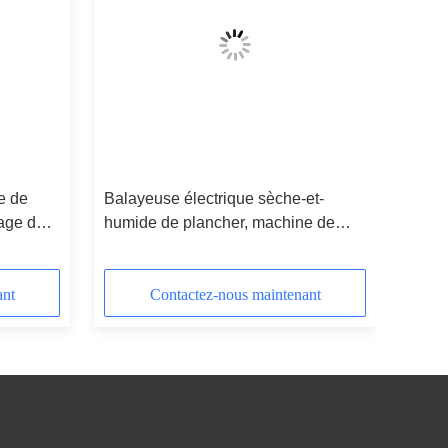
e de
Balayeuse électrique sèche-et-
age de
humide de plancher, machine de
décapant de plancher commode
ant
Contactez-nous maintenant