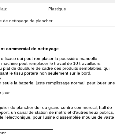
iau:
Plastique
e de nettoyage de plancher
ent commercial de nettoyage
t efficace qui peut remplacer la poussière manuelle
 machine peut remplacer le travail de 10 travailleurs.
du plat de doublure de cadre des produits semblables, qui
sant le tissu portera non seulement sur le bord.
e
 seule la batterie, juste remplissage normal, peut jouer une
n jour
égulier de plancher dur du grand centre commercial, hall de
port, un canal de station de métro et d'autres lieux publics,
l'électronique, pour l'usine d'assemblée moulue de vaste
her