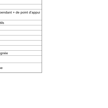
pendant + de point d'appui
ils
oignée
ne