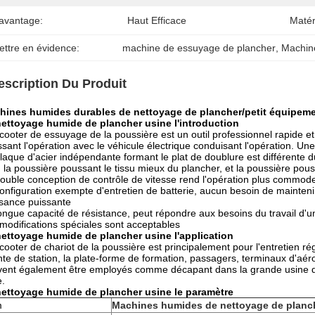
'avantage:
Haut Efficace
Matér
ettre en évidence:
machine de essuyage de plancher
, 
Machin
escription Du Produit
hines humides durables de nettoyage de plancher/petit équipem
nettoyage humide de plancher usine
l'introduction
cooter de essuyage de la poussière est un outil professionnel rapide e
sant l'opération avec le véhicule électrique conduisant l'opération. Une
laque d'acier indépendante formant le plat de doublure est différente 
 la poussière poussant le tissu mieux du plancher, et la poussière pous
ouble conception de contrôle de vitesse rend l'opération plus commod
onfiguration exempte d'entretien de batterie, aucun besoin de maintenir
sance puissante
ongue capacité de résistance, peut répondre aux besoins du travail d'u
modifications spéciales sont acceptables
nettoyage humide de plancher usine
l'application
cooter de chariot de la poussière est principalement pour l'entretien r
nte de station, la plate-forme de formation, passagers, terminaux d'aéro
ent également être employés comme décapant dans la grande usine de 
.
nettoyage humide de plancher usine
le paramètre
m
Machines humides de nettoyage de planc