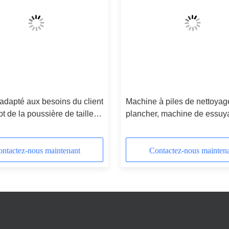
adapté aux besoins du client
Machine à piles de nettoyag
ot de la poussière de taille
plancher, machine de essuy
 méthode de dépoussiérage
plancher d'OEM
e
ntactez-nous maintenant
Contactez-nous mainten