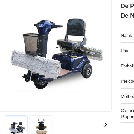
De P
De N
Nombre
Prix:
Emball
Périod
Méthod
Capaci
D'appr