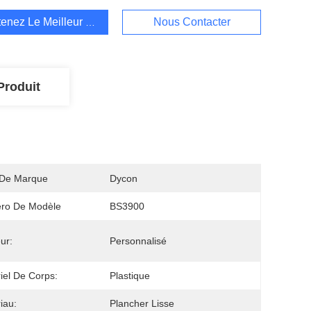
enez Le Meilleur Prix
Nous Contacter
Produit
De Marque
Dycon
ro De Modèle
BS3900
ur:
Personnalisé
iel De Corps:
Plastique
iau:
Plancher Lisse