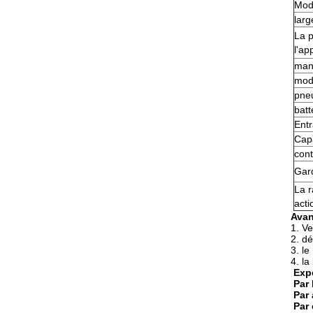
Mod
larg
La 
l'ap
man
mod
pne
batt
Ent
Capa
cont
Gar
La r
act
Avan
1.
Ve
2. d
3. le
4. la
Expé
Par 
Par
Par