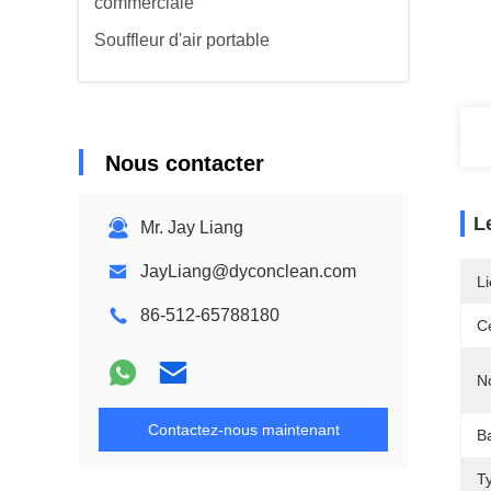
commerciale
Souffleur d'air portable
Nous contacter
L
Mr. Jay Liang
JayLiang@dyconclean.com
Li
86-512-65788180
Ce
N
Contactez-nous maintenant
Ba
T