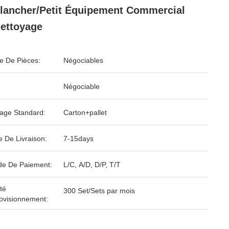
lancher/petit Équipement Commercial
ettoyage
 De Pièces:
Négociables
Négociable
age Standard:
Carton+pallet
e De Livraison:
7-15days
e De Paiement:
L/C, A/D, D/P, T/T
té
300 Set/Sets par mois
ovisionnement: