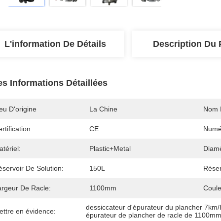
L'information De Détails
Description Du 
es Informations Détaillées
eu D'origine
La Chine
Nom 
rtification
CE
Numé
tériel:
Plastic+metal
Diamè
servoir De Solution:
150L
Réser
argeur De Racle:
1100mm
Coule
dessiccateur d'épurateur du plancher 7km
ettre en évidence:
épurateur de plancher de racle de 1100m