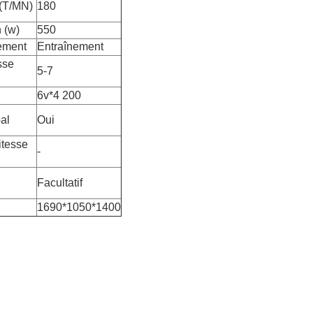
 (T/MN)
180
 (w)
550
ement
Entraînement
sse
5-7
6v*4 200
al
Oui
itesse
-
Facultatif
1690*1050*1400