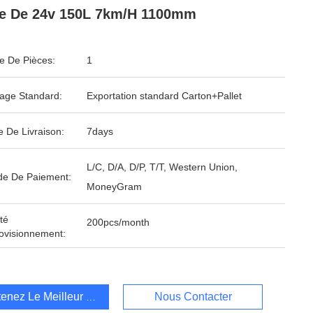
e De 24v 150L 7km/H 1100mm
 De Pièces:
1
age Standard:
Exportation standard Carton+Pallet
e De Livraison:
7days
L/C, D/A, D/P, T/T, Western Union,
e De Paiement:
MoneyGram
té
200pcs/month
ovisionnement:
enez Le Meilleur Prix
Nous Contacter