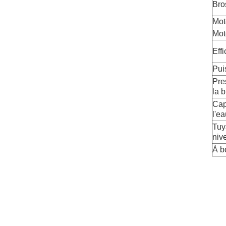
Bro
Mot
Mot
Effi
Pui
Pre
la 
Cap
l'e
Tuy
niv
À b