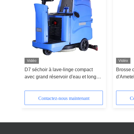
Vidéo
Vidéo
 sol
D7 séchoir à lave-linge compact
Brosse 
avec grand réservoir d'eau et longue
d'Amete
durée de vie de la batterie
dur indu
Contactez-nous maintenant
Co