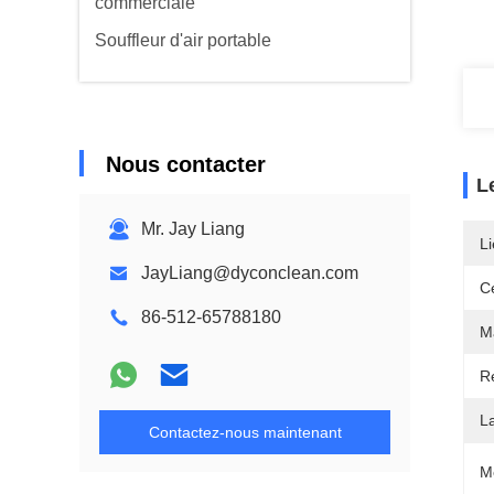
commerciale
Souffleur d'air portable
Nous contacter
L
Mr. Jay Liang
Li
JayLiang@dyconclean.com
Ce
86-512-65788180
Ma
Ré
L
Contactez-nous maintenant
M