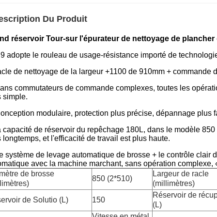
escription Du Produit
nd réservoir Tour-sur l'épurateur de nettoyage de plancher
D9 adopte le rouleau de usage-résistance importé de technologi
racle de nettoyage de la largeur +1100 de 910mm + commande de
Sans commutateurs de commande complexes, toutes les opération
s simple.
Conception modulaire, protection plus précise, dépannage plus 
a capacité de réservoir du repêchage 180L, dans le modèle 850 de
 longtemps, et l'efficacité de travail est plus haute.
Le système de levage automatique de brosse + le contrôle clair d
omatique avec la machine marchant, sans opération complexe, «
mètre de brosse
Largeur de racle
850 (2*510)
limètres)
(millimètres)
Réservoir de récup
ervoir de Solutio (L)
150
(L)
Vitesse en métal