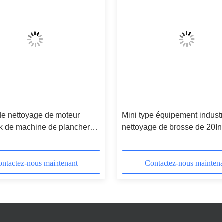
de nettoyage de moteur
Mini type équipement industr
k de machine de plancher
nettoyage de brosse de 20In
striel double
stade et le gymnase
ntactez-nous maintenant
Contactez-nous mainten