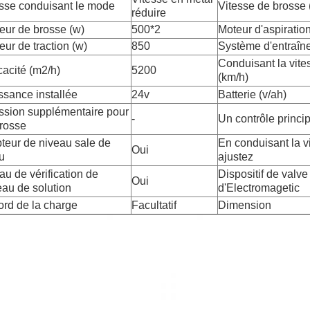
sse conduisant le mode
Vitesse de brosse
réduire
eur de brosse (w)
500*2
Moteur d'aspiration
eur de traction (w)
850
Système d'entraîn
Conduisant la vite
cacité (m2/h)
5200
(km/h)
ssance installée
24v
Batterie (v/ah)
ssion supplémentaire pour
-
Un contrôle princip
brosse
teur de niveau sale de
En conduisant la v
Oui
au
ajustez
au de vérification de
Dispositif de valve
Oui
eau de solution
d'Electromagetic
ord de la charge
Facultatif
Dimension