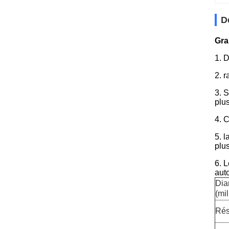
D
Gra
1. 
2. 
3. 
plu
4. 
5. l
plus
6. 
aut
Dia
(mil
Rés