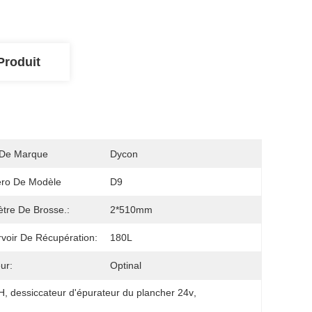
Produit
De Marque
Dycon
ro De Modèle
D9
tre De Brosse.:
2*510mm
voir De Récupération:
180L
ur:
Optinal
/H
, 
dessiccateur d'épurateur du plancher 24v
, 
m