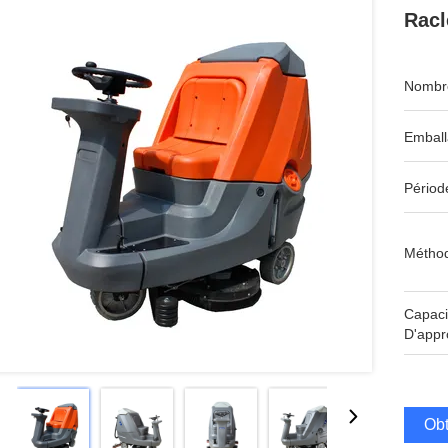
Racl
Nombre
Emball
Périod
Méthod
Capaci
D'appr
Obt