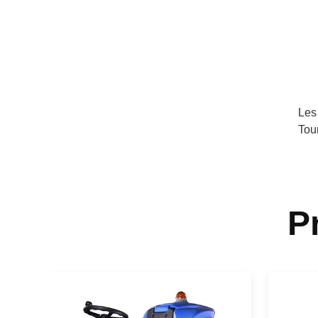
Les
Tou
P