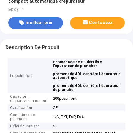
compact automatique d'épurateur
MOQ：1
meilleur prix
Contactez
Description De Produit
Promenade de PE derrière
l'épurateur de plancher
,
promenade 40L derrière l'épurateur
Le point fort
automatique
,
promenade 40L derrière l'épurateur
de plancher
Capacité
200pcs/month
d'approvisionnement
Certification
CE
Conditions de
L/C, T/T, D/P, D/A
paiement
Délai de livraison
5