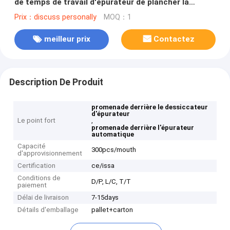
de temps de travail d'épurateur de plancher la
longue
Prix：discuss personally
MOQ：1
meilleur prix
Contactez
Description De Produit
promenade derrière le dessiccateur
d'épurateur
Le point fort
,
promenade derrière l'épurateur
automatique
Capacité
300pcs/mouth
d'approvisionnement
Certification
ce/issa
Conditions de
D/P, L/C, T/T
paiement
Délai de livraison
7-15days
Détails d'emballage
pallet+carton