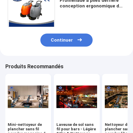
Promenade à piles derrière
conception ergonomique de
temps de travail d'épurateur
de plancher la longue
Continuer
Produits Recommandés
Mini-nettoyeur de
Laveuse de sol sans
Nettoyeur de
plancher sans fil
fil pour bars - Légère
plancher sans f