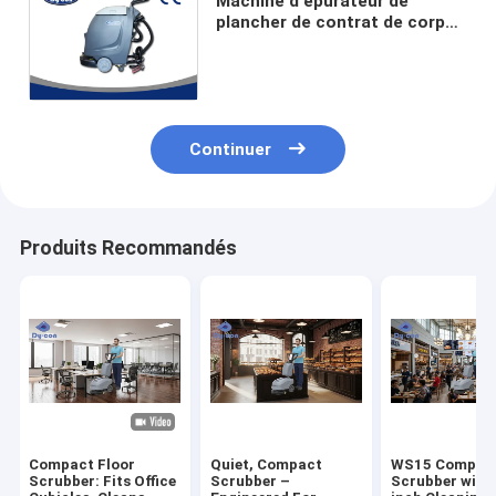
Machine d'épurateur de
plancher de contrat de corps
profilé avec la couleur diverse
de moteur de la brosse 750W
Continuer
Produits Recommandés
Compact Floor
Quiet, Compact
WS15 Compact
Scrubber: Fits Office
Scrubber –
Scrubber with