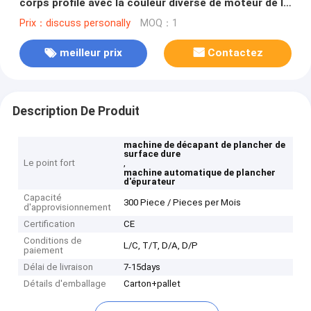
corps profilé avec la couleur diverse de moteur de la
brosse 750W
Prix：discuss personally
MOQ：1
meilleur prix
Contactez
Description De Produit
machine de décapant de plancher de
surface dure
Le point fort
,
machine automatique de plancher
d'épurateur
Capacité
300 Piece / Pieces per Mois
d'approvisionnement
Certification
CE
Conditions de
L/C, T/T, D/A, D/P
paiement
Délai de livraison
7-15days
Détails d'emballage
Carton+pallet