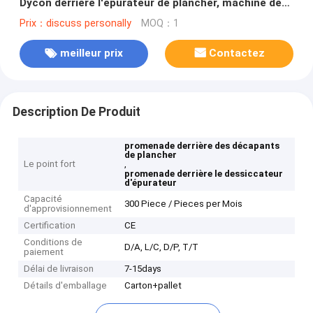
Dycon derrière l'épurateur de plancher, machine de
décapant de plancher
Prix：discuss personally
MOQ：1
meilleur prix
Contactez
Description De Produit
promenade derrière des décapants
de plancher
Le point fort
,
promenade derrière le dessiccateur
d'épurateur
Capacité
300 Piece / Pieces per Mois
d'approvisionnement
Certification
CE
Conditions de
D/A, L/C, D/P, T/T
paiement
Délai de livraison
7-15days
Détails d'emballage
Carton+pallet