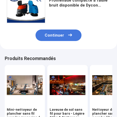
Promenade compacte à faible
bruit disponible de Dycon
derrière l'épurateur de
plancher, machine de décapant
de plancher
Continuer
Produits Recommandés
Mini-nettoyeur de
Laveuse de sol sans
Nettoyeur de
plancher sans fil
fil pour bars - Légère
plancher sans f