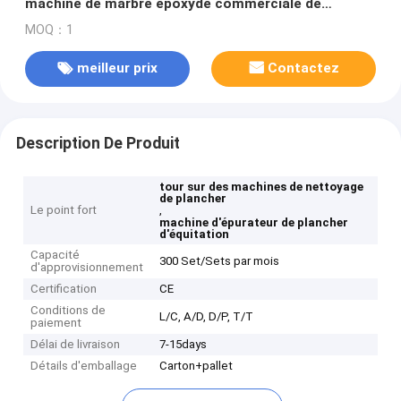
machine de marbre époxyde commerciale de
nettoyage
MOQ：1
meilleur prix
Contactez
Description De Produit
tour sur des machines de nettoyage
de plancher
Le point fort
,
machine d'épurateur de plancher
d'équitation
Capacité
300 Set/Sets par mois
d'approvisionnement
Certification
CE
Conditions de
L/C, A/D, D/P, T/T
paiement
Délai de livraison
7-15days
Détails d'emballage
Carton+pallet