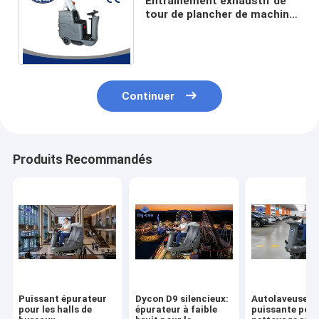
Entraînement exhaustif de
tour de plancher de machine
de marbre époxyde
commerciale de nettoyage
Continuer
Produits Recommandés
Puissant épurateur
Dycon D9 silencieux:
Autolaveuse
pour les halls de
épurateur à faible
puissante pour