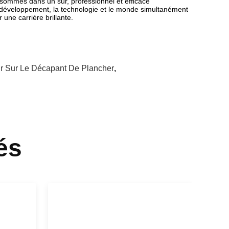
s sommes dans un sûr, professionnel et efficace
du développement, la technologie et le monde simultanément
 une carrière brillante.
r Sur Le Décapant De Plancher
,
és