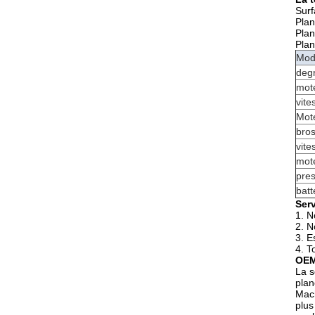
Surf
Plan
Plan
Plan
Mod
degr
mot
vite
Mote
bro
vite
mot
pres
batt
Serv
1. N
2. N
3. E
4. T
OE
La s
plan
Mach
plus