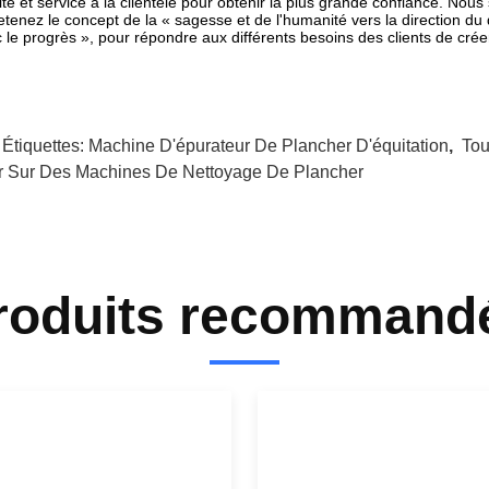
ité et service à la clientèle pour obtenir la plus grande confiance. Nou
etenez le concept de la « sagesse et de l'humanité vers la direction 
 le progrès », pour répondre aux différents besoins des clients de créer
 Étiquettes:
Machine D'épurateur De Plancher D'équitation
,
Tou
r Sur Des Machines De Nettoyage De Plancher
roduits recommand