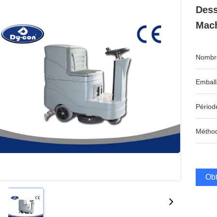
Dess
Mach
Nombre
Emball
Périod
Méthod
Obt