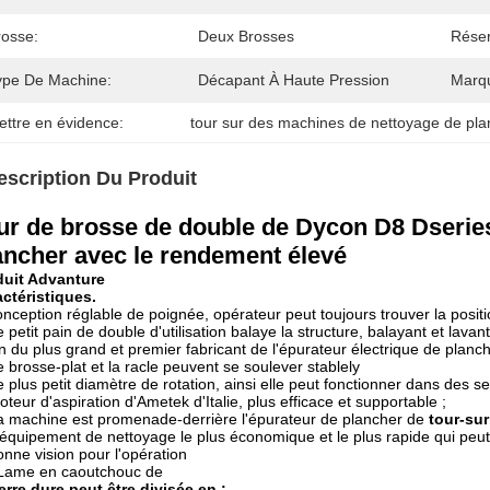
rosse:
Deux Brosses
Réser
ype De Machine:
Décapant À Haute Pression
Marq
ettre en évidence:
tour sur des machines de nettoyage de pl
escription Du Produit
ur de brosse de double de Dycon D8 Dseries
ancher avec le rendement élevé
duit Advanture
ctéristiques.
onception réglable de poignée, opérateur peut toujours trouver la positi
e petit pain de double d'utilisation balaye la structure, balayant et lav
n du plus grand et premier fabricant de l'épurateur électrique de plan
e brosse-plat et la racle peuvent se soulever stablely
e plus petit diamètre de rotation, ainsi elle peut fonctionner dans des se
oteur d'aspiration d'Ametek d'Italie, plus efficace et supportable ;
a machine est promenade-derrière l'épurateur de plancher de
tour-sur
'équipement de nettoyage le plus économique et le plus rapide qui pe
onne vision pour l'opération
 Lame en caoutchouc de
erre dure peut être divisée en :