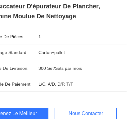
iccateur D'épurateur De Plancher,
ine Moulue De Nettoyage
 De Pièces:
1
age Standard:
Carton+pallet
e De Livraison:
300 Set/Sets par mois
e De Paiement:
L/C, A/D, D/P, T/T
enez Le Meilleur Prix
Nous Contacter