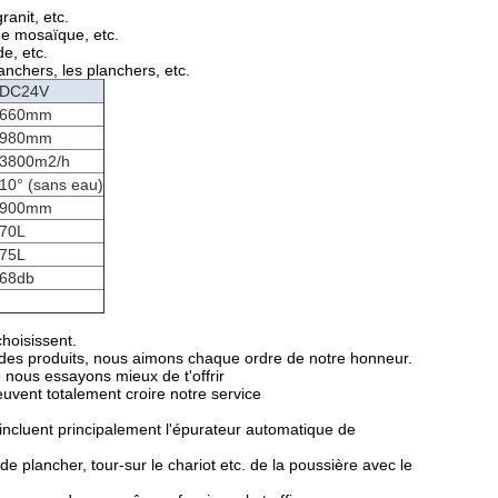
anit, etc.
de mosaïque, etc.
e, etc.
anchers, les planchers, etc.
DC24V
660mm
980mm
3800m2/h
10° (sans eau)
900mm
70L
75L
68db
choisissent.
 des produits, nous aimons chaque ordre de notre honneur.
ue nous essayons mieux de t'offrir
euvent totalement croire notre service
 incluent principalement l'épurateur automatique de
plancher, tour-sur le chariot etc. de la poussière avec le