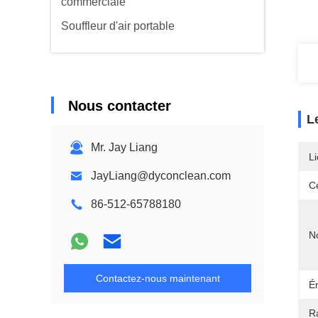
commerciale
Souffleur d'air portable
Nous contacter
L
Mr. Jay Liang
Li
JayLiang@dyconclean.com
Ce
86-512-65788180
N
Contactez-nous maintenant
Én
R