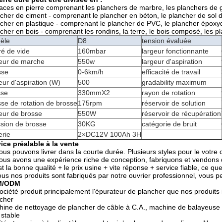
aces en pierre comprenant les planchers de marbre, les planchers de gr
cher de ciment - comprenant le plancher en béton, le plancher de sol 
cher en plastique - comprenant le plancher de PVC, le plancher époxyd
cher en bois - comprenant les rondins, la terre, le bois composé, les pl
èle
D8
tension évaluée
é de vide
160mbar
largeur fonctionnante
eur de marche
550w
largeur d'aspiration
sse
0-6km/h
efficacité de travail
ur d'aspiration (W)
500
gradability maximum
sse
330mmX2
rayon de rotation
sse de rotation de brosse
175rpm
réservoir de solution
eur de brosse
550W
réservoir de récupération
sion de brosse
30KG
catégorie de bruit
erie
2×DC12V 100Ah 3H
ice préalable à la vente
ous pouvons livrer dans la courte durée. Plusieurs styles pour le votre 
ous avons une expérience riche de conception, fabriquons et vendons
st la bonne qualité + le prix usine + vite réponse + service fiable, ce q
ous nos produits sont fabriqués par notre ouvrier professionnel, vous p
M/ODM
ociété produit principalement l'épurateur de plancher que nos produits
cher
ine de nettoyage de plancher de câble à C.A., machine de balayeuse de 
 stable