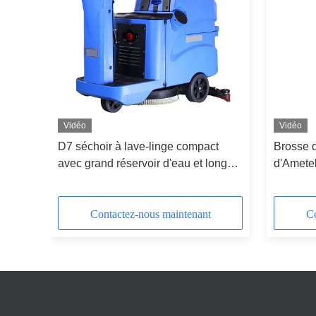
Vidéo
Vidéo
 sol
D7 séchoir à lave-linge compact
Brosse 
avec grand réservoir d'eau et longue
d'Amete
durée de vie de la batterie
dur indu
Contactez-nous maintenant
Co