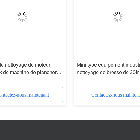
de nettoyage de moteur
Mini type équipement industr
k de machine de plancher
nettoyage de brosse de 20In
striel double
stade et le gymnase
ntactez-nous maintenant
Contactez-nous mainten