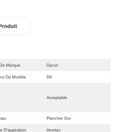
Produit
De Marque
Dycon
ro De Modèle
D8
Acceptable
iau:
Plancher Dur
r D'aspiration:
Ametec