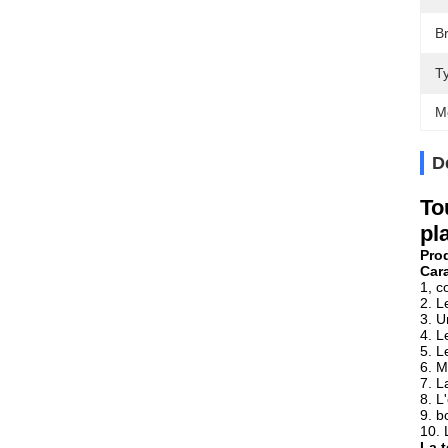
B
T
M
D
To
pl
Pro
Cara
1, c
2. L
3. U
4. L
5. L
6. M
7. L
8. L
9. b
10.
La t