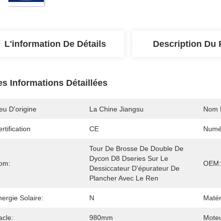
L'information De Détails
Description Du 
es Informations Détaillées
eu D'origine
La Chine Jiangsu
Nom 
rtification
CE
Numé
Tour De Brosse De Double De 
Dycon D8 Dseries Sur Le 
om:
OEM:
Dessiccateur D'épurateur De 
Plancher Avec Le Ren
ergie Solaire:
N
Matér
acle:
980mm
Moteu