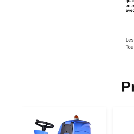
qual
entr
avec
Les
Tou
P