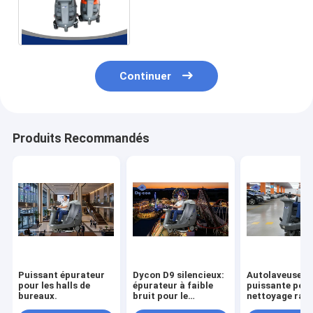
nettoyage pour le plancher
de tuiles de pierre/en bois/
Continuer
Produits Recommandés
Puissant épurateur
Dycon D9 silencieux:
Autolaveuse
pour les halls de
épurateur à faible
puissante pour
bureaux.
bruit pour le
nettoyage rapi
nettoyage diurne des
efficace des p