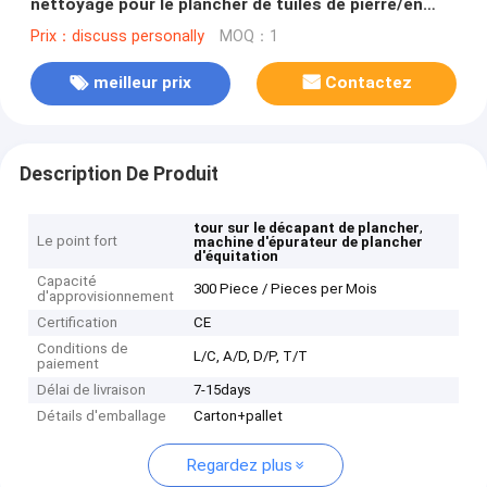
nettoyage pour le plancher de tuiles de pierre/en
bois/
Prix：discuss personally
MOQ：1
meilleur prix
Contactez
Description De Produit
,
tour sur le décapant de plancher
Le point fort
machine d'épurateur de plancher
d'équitation
Capacité
300 Piece / Pieces per Mois
d'approvisionnement
Certification
CE
Conditions de
L/C, A/D, D/P, T/T
paiement
Délai de livraison
7-15days
Détails d'emballage
Carton+pallet
Regardez plus