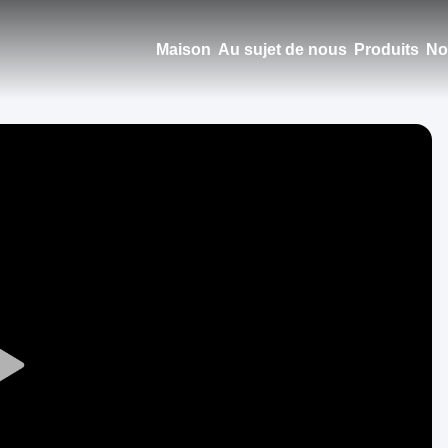
Maison
Au sujet de nous
Produits
No
Play
Video