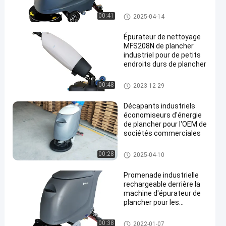
commercial
Marchez derrière les laveurs d
00:41
2025-04-14
e plancher
Épurateur de nettoyage
MFS208N de plancher
industriel pour de petits
endroits durs de plancher
en
Marchez derrière les laveurs d
00:48
2023-12-29
e plancher
Décapants industriels
économiseurs d'énergie
de plancher pour l'OEM de
sociétés commerciales
Marchez derrière les laveurs d
00:28
2025-04-10
e plancher
Promenade industrielle
rechargeable derrière la
machine d'épurateur de
plancher pour les
planchers de lavage
Marchez derrière les laveurs d
00:38
2022-01-07