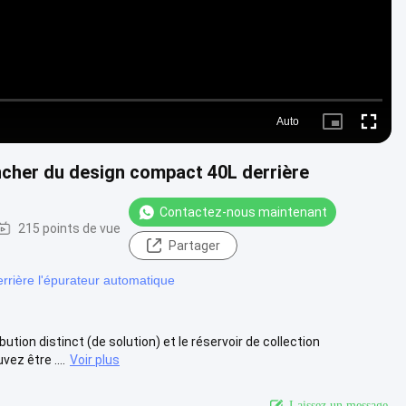
Auto
Picture-
Fullscre
in-
Picture
ncher du design compact 40L derrière
Contactez-nous maintenant
215 points de vue
Partager
rière l'épurateur automatique
ion distinct (de solution) et le réservoir de collection
ez être ....
Voir plus
Laissez un message.