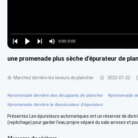
Loaded
:
0%
0:00
/
0:00
Play
Play
Play
Mute
Current
Duration
next
next
une promenade plus sèche d'épurateur de pla
Time
Marchez derrière les laveurs de plancher
2022-01-22
#
promenade derrière des décapants de plancher
#
promenade der
#
promenade derrière le dessiccateur d'épurateur
Présentez Les épurateurs automatiques ont un réservoir de distribut
(repêchage) pour garder l'eau propre séparé du sale arrosez et pouv
Messages du visiteur