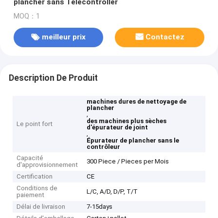
plancher sans Telecontroller
MOQ：1
meilleur prix
Contactez
Description De Produit
machines dures de nettoyage de
plancher
,
des machines plus sèches
Le point fort
d'épurateur de joint
,
Épurateur de plancher sans le
contrôleur
Capacité
300 Piece / Pieces per Mois
d'approvisionnement
Certification
CE
Conditions de
L/C, A/D, D/P, T/T
paiement
Délai de livraison
7-15days