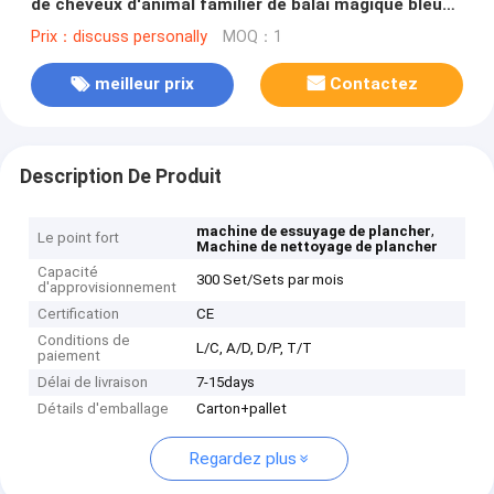
de cheveux d'animal familier de balai magique bleu
de Dycon qui respecte l'environnement
Prix：discuss personally
MOQ：1
meilleur prix
Contactez
Description De Produit
,
machine de essuyage de plancher
Le point fort
Machine de nettoyage de plancher
Capacité
300 Set/Sets par mois
d'approvisionnement
Certification
CE
Conditions de
L/C, A/D, D/P, T/T
paiement
Délai de livraison
7-15days
Détails d'emballage
Carton+pallet
Regardez plus