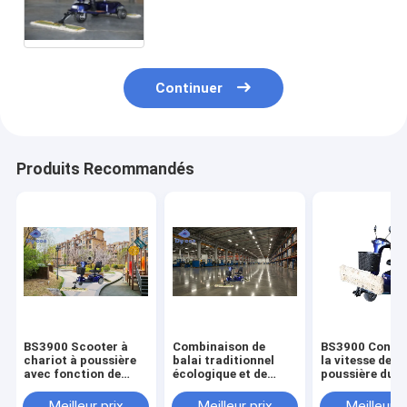
cheveux d'animal familier de
balai magique bleu de Dycon qui
respecte l'environnement
Continuer
Produits Recommandés
BS3900 Scooter à
Combinaison de
BS3900 Contrô
chariot à poussière
balai traditionnel
la vitesse de la
avec fonction de
écologique et de
poussière du c
nettoyage à sec et
voitures électriques
de nettoyage d
humide
pour un nettoyage en
en plastique
Meilleur prix
Meilleur prix
Meilleur p