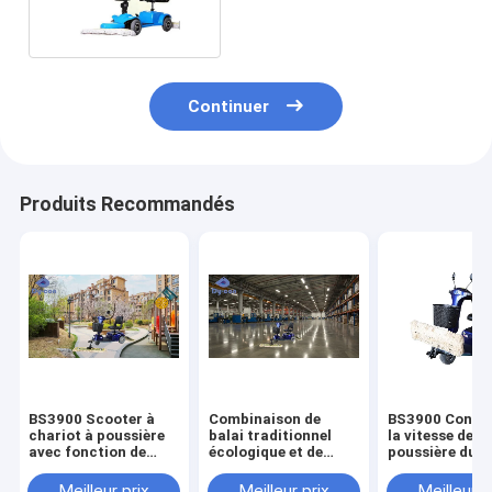
multi/machine de essuyage
plancher flexible
Continuer
Produits Recommandés
BS3900 Scooter à
Combinaison de
BS3900 Contrô
chariot à poussière
balai traditionnel
la vitesse de la
avec fonction de
écologique et de
poussière du c
nettoyage à sec et
voitures électriques
de nettoyage d
humide
pour un nettoyage en
en plastique
Meilleur prix
Meilleur prix
Meilleur p