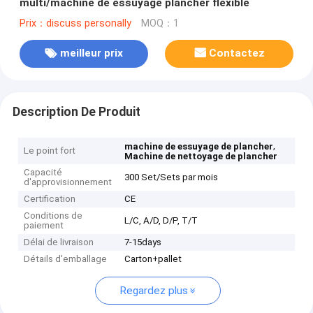
multi/machine de essuyage plancher flexible
Prix：discuss personally
MOQ：1
meilleur prix
Contactez
Description De Produit
,
machine de essuyage de plancher
Le point fort
Machine de nettoyage de plancher
Capacité
300 Set/Sets par mois
d'approvisionnement
Certification
CE
Conditions de
L/C, A/D, D/P, T/T
paiement
Délai de livraison
7-15days
Détails d'emballage
Carton+pallet
Regardez plus