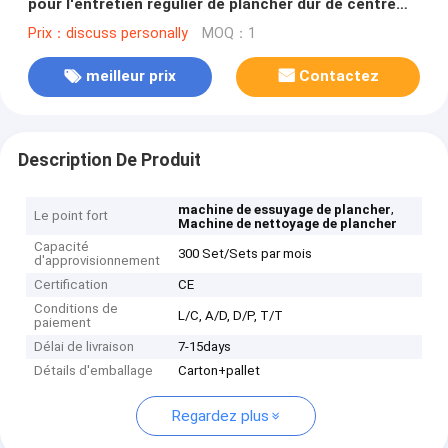
pour l'entretien régulier de plancher dur de centre
commercial
Prix：discuss personally
MOQ：1
meilleur prix
Contactez
Description De Produit
,
machine de essuyage de plancher
Le point fort
Machine de nettoyage de plancher
Capacité
300 Set/Sets par mois
d'approvisionnement
Certification
CE
Conditions de
L/C, A/D, D/P, T/T
paiement
Délai de livraison
7-15days
Détails d'emballage
Carton+pallet
Regardez plus