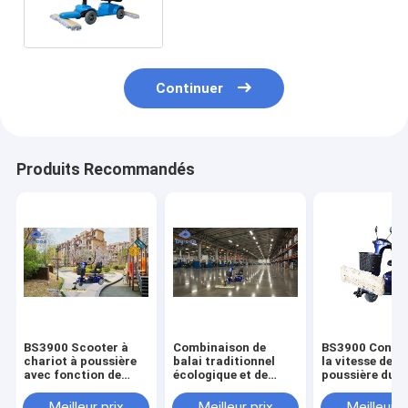
l'entretien régulier de plancher
dur de centre commercial
Continuer
Produits Recommandés
BS3900 Scooter à
Combinaison de
BS3900 Contrô
chariot à poussière
balai traditionnel
la vitesse de la
avec fonction de
écologique et de
poussière du c
nettoyage à sec et
voitures électriques
de nettoyage d
humide
pour un nettoyage en
en plastique
Meilleur prix
Meilleur prix
Meilleur p