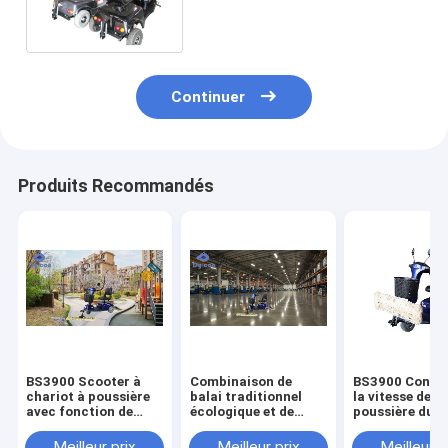
plancher/machine
complètement automatique
de décapant de plancher
Continuer
Produits Recommandés
BS3900 Scooter à
Combinaison de
BS3900 Contrô
chariot à poussière
balai traditionnel
la vitesse de la
avec fonction de
écologique et de
poussière du c
nettoyage à sec et
voitures électriques
de nettoyage d
humide
pour un nettoyage en
en plastique
Meilleur prix
Meilleur prix
Meilleur p