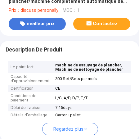
plancher/machine complètement automatique de
décapant de plancher
Prix：discuss personally
MOQ：1
meilleur prix
Contactez
Description De Produit
,
machine de essuyage de plancher
Le point fort
Machine de nettoyage de plancher
Capacité
300 Set/Sets par mois
d'approvisionnement
Certification
CE
Conditions de
L/C, A/D, D/P, T/T
paiement
Délai de livraison
7-15days
Détails d'emballage
Carton+pallet
Regardez plus