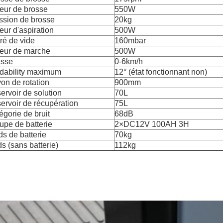
eur de brosse
550W
ssion de brosse
20kg
eur d'aspiration
500W
ré de vide
160mbar
eur de marche
500W
esse
0-6km/h
dability maximum
12° (état fonctionnant non)
on de rotation
900mm
ervoir de solution
70L
ervoir de récupération
75L
égorie de bruit
68dB
upe de batterie
2×DC12V 100AH 3H
ds de batterie
70kg
ds (sans batterie)
112kg