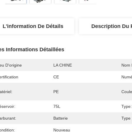
L'information De Détails
Description Du 
es Informations Détaillées
eu D'origine
LA CHINE
Nom 
rtification
CE
Numé
tériel:
PE
Coule
servoir:
75L
Type:
arburant:
Batterie
Type 
ndition:
Nouveau