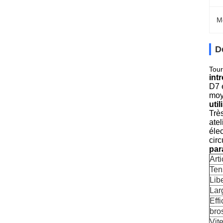
M
D
Tour
int
D7 
moye
util
Très
atel
élec
cir
par
Arti
Ten
Libe
Lar
Effi
bro
Vit