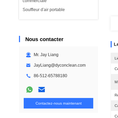
commerciale
Souffleur d'air portable
Nous contacter
L
Mr. Jay Liang
Li
JayLiang@dyconclean.com
Ce
86-512-65788180
Ma
Ré
Contactez-nous maintenant
C
Co