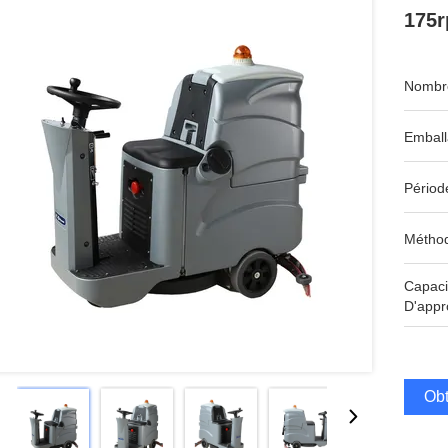
175r
Nombre
Emball
Périod
Méthod
Capaci
D'appr
Obt