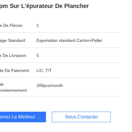
pm Sur L'épurateur De Plancher
 De Pièces:
1
age Standard:
Exportation standard Carton+Pallet
e De Livraison:
5
e De Paiement:
L/C, T/T
té
200pcs/month
ovisionnement:
enez Le Meilleur Prix
Nous Contacter