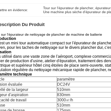
Tour sur l'épurateur de plancher
, 
épurateur
ettre en évidence:
Une machine plus sèche d'épurateur de pl
escription Du Produit
 sur l'épurateur de nettoyage de plancher de machine de batterie
roduction
est un mini tour automatique compact sur l'épurateur de planche
n, pour les taches de nettoyage sur le divers plancher dur, c'es
isation
 utilisé dans une vaste zone de l'aéroport, complexe commercial,
ier de production d'usine, atelier d'épuration, traitement des de
trique et supérieur hôtel cinq étoiles de place semi-ouverte, st
culation régulière du nettoyage mécanique rapide de plancher, ne
amètre technique
cle
paramètre
sion évaluée
DC24V
llé de la largeur
510mm
geur d'aspiration
830mm
cacité de travail
3000㎡/h
sse
510mm
esse de brosse
175rpm