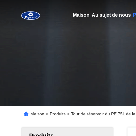
Maison
Au sujet de nous
P
Maison
>
Produits
>
Tour de réservoir du PE 75L de la
Produits