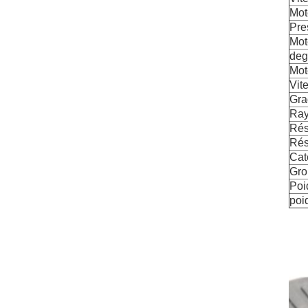
Mot
Pre
Mot
deg
Mot
Vit
Gra
Ray
Rés
Rés
Cat
Gro
Poi
poi