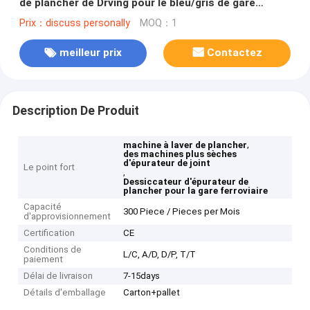
de plancher de Drving pour le bleu/gris de gare
ferroviaire
Prix：discuss personally
MOQ：1
meilleur prix
Contactez
Description De Produit
,
machine à laver de plancher
des machines plus sèches
d'épurateur de joint
Le point fort
,
Dessiccateur d'épurateur de
plancher pour la gare ferroviaire
Capacité
300 Piece / Pieces per Mois
d'approvisionnement
Certification
CE
Conditions de
L/C, A/D, D/P, T/T
paiement
Délai de livraison
7-15days
Détails d'emballage
Carton+pallet