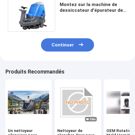
Montez sur la machine de
dessiccateur d'épurateur de
plancher de Drving pour le
bleu/gris de gare ferroviaire
Continuer
Produits Recommandés
Un nettoyeur
Nettoyeur de
OEM Rotationa