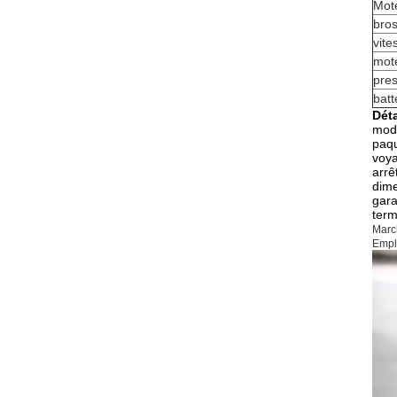
Mote
bro
vite
mot
pres
batt
Déta
modè
paqu
voya
arrê
dim
gara
term
Marc
Empl