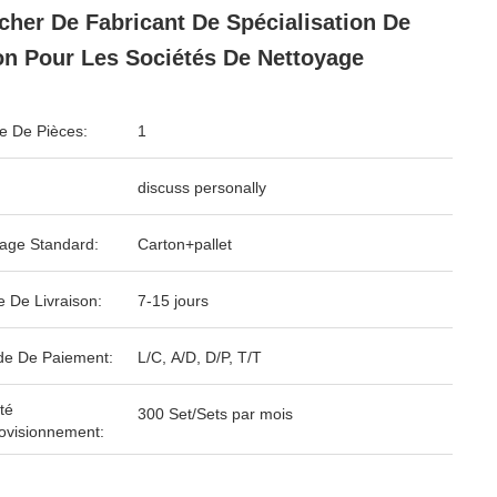
cher De Fabricant De Spécialisation De
n Pour Les Sociétés De Nettoyage
 De Pièces:
1
discuss personally
age Standard:
Carton+pallet
e De Livraison:
7-15 jours
e De Paiement:
L/C, A/D, D/P, T/T
té
300 Set/Sets par mois
ovisionnement: