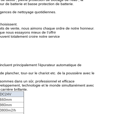
eur de batterie et basse protection de batterie.
xigences de nettoyage quotidiennes.
choisissent.
uits de vente, nous aimons chaque ordre de notre honneur.
 que nous essayons mieux de t'offrir
euvent totalement croire notre service
 incluent principalement l'épurateur automatique de
plancher, tour-sur le chariot etc. de la poussière avec le
s sommes dans un sûr, professionnel et efficace
développement, technologie et le monde simultanément avec
arrière brillante.
DC24V
660mm
980mm
3800m2/h