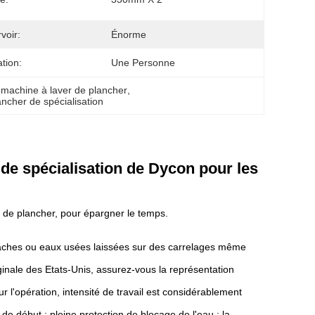
voir:
Énorme
tion:
Une Personne
 
machine à laver de plancher
, 
ncher de spécialisation
de spécialisation de Dycon pour les
 de plancher, pour épargner le temps.
taches ou eaux usées laissées sur des carrelages même
inale des Etats-Unis, assurez-vous la représentation
 l'opération, intensité de travail est considérablement
n de début ; pleine protection de blocage de l'eau ; la