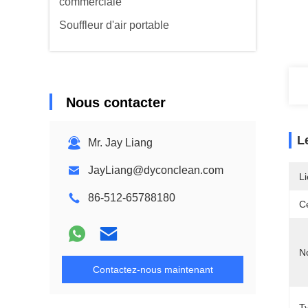
commerciale
Souffleur d'air portable
Nous contacter
L
Mr. Jay Liang
JayLiang@dyconclean.com
Li
86-512-65788180
Ce
N
Contactez-nous maintenant
T