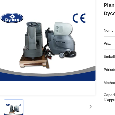
Plan
Dyco
Nombre
Prix:
Emball
Périod
Méthod
Capaci
D'appr