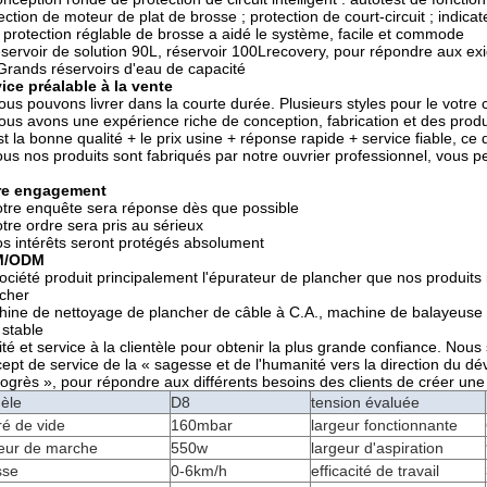
ection de moteur de plat de brosse ; protection de court-circuit ; indicat
a protection réglable de brosse a aidé le système, facile et commode
éservoir de solution 90L, réservoir 100Lrecovery, pour répondre aux e
Grands réservoirs d'eau de capacité
ice préalable à la vente
ous pouvons livrer dans la courte durée. Plusieurs styles pour le votre 
ous avons une expérience riche de conception, fabrication et des prod
st la bonne qualité + le prix usine + réponse rapide + service fiable, ce
ous nos produits sont fabriqués par notre ouvrier professionnel, vous p
re engagement
otre enquête sera réponse dès que possible
otre ordre sera pris au sérieux
os intérêts seront protégés absolument
M/ODM
ociété produit principalement l'épurateur de plancher que nos produits
cher
ine de nettoyage de plancher de câble à C.A., machine de balayeuse de 
 stable
ité et service à la clientèle pour obtenir la plus grande confiance. Nou
ept de service de la « sagesse et de l'humanité vers la direction du 
rogrès », pour répondre aux différents besoins des clients de créer une c
èle
D8
tension évaluée
é de vide
160mbar
largeur fonctionnante
eur de marche
550w
largeur d'aspiration
sse
0-6km/h
efficacité de travail