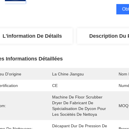
Obt
L'information De Détails
Description Du 
es Informations Détaillées
eu D'origine
La Chine Jiangsu
Nom 
rtification
CE
Numé
Machine De Floor Scrubber 
Dryer De Fabricant De 
om:
MOQ
Spécialisation De Dycon Pour 
Les Sociétés De Nettoya
Décapant Dur De Pression De 
ype De Nettoyage:
Bross