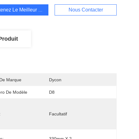
enez Le Meilleur Prix
Nous Contacter
Produit
De Marque
Dycon
ro De Modèle
D8
:
Facultatif
e:
330mm X 2