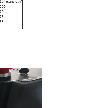
10° (sans eau)
900mm
70L
75L
68db