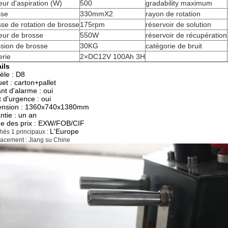
ur d'aspiration (W)
500
gradability maximum
sse
330mmX2
rayon de rotation
sse de rotation de brosse
175rpm
réservoir de solution
eur de brosse
550W
réservoir de récupération
sion de brosse
30KG
catégorie de bruit
erie
2×DC12V 100Ah 3H
ils
le : D8
et : carton+pallet
nt d'alarme : oui
t d'urgence : oui
ension : 1360x740x1380mm
ntie : un an
e des prix : EXW/FOB/CIF
L'Europe
hés 1 principaux :
acement : Jiang su Chine