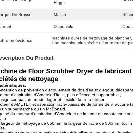
Higgh
arque De Brosse:
Malish
Réser
ourant:
Disponible
Opéra
machines dures de nettoyage de plancher
,
ettre en évidence:
Une machine plus sèche d'épurateur de pla
escription Du Produit
chine de Floor Scrubber Dryer de fabricant 
ciétés de nettoyage
ctéristiques.
onception de prévention d'écoulement de dos d'eaux d'égout, décapant
oteur d'aspiration d'Ametek d'Italie, plus efficace et supportable ;
esign compact de mode, léger et flexible, facile à utiliser
oteur d'AMETEK et aspiration racle-puissante de forme de v, aucune 
s un supermarché ou un McDonald.
quipé du moteur d'aspiration d'Ametek et de la lame en caoutchouc orig
aite
a largeur de nettoyage de 660mm, la largeur de racle de 980mm, tour sur
ite.
onception ronde de protection de circuit intelligent : autotest de fonctio