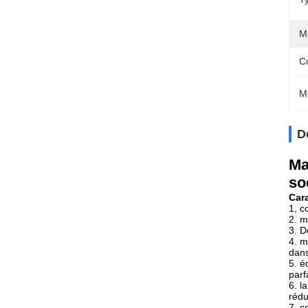
M
C
M
D
Ma
so
Cara
1, c
2. m
3. D
4. m
dan
5. é
parf
6. l
rédu
7. c