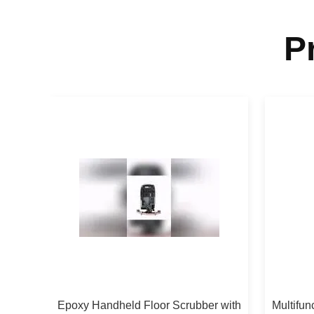
P
ld
Epoxy Handheld Floor Scrubber with
Multifun