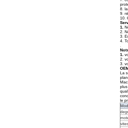
prot
8. l
9. r
10. 
Serv
1.
N
2. N
3. E
4. T
.
Not
1.
v
2. v
3. v
OE
La s
plan
Mach
plus
qual
conc
le p
Mod
degr
mot
vite